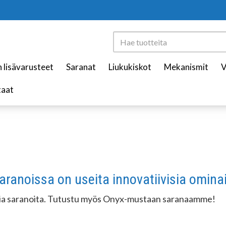
n lisävarusteet
Saranat
Liukukiskot
Mekanismit
V
taat
aranoissa on useita innovatiivisia omina
tuisia saranoita. Tutustu myös Onyx-mustaan saranaamme!