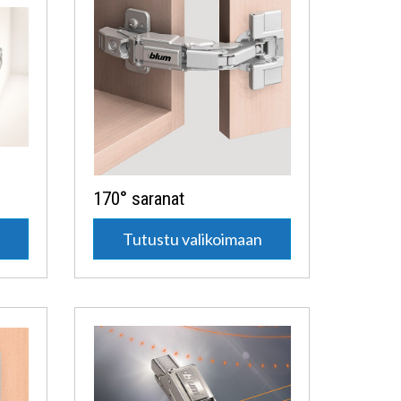
170° saranat
n
Tutustu valikoimaan