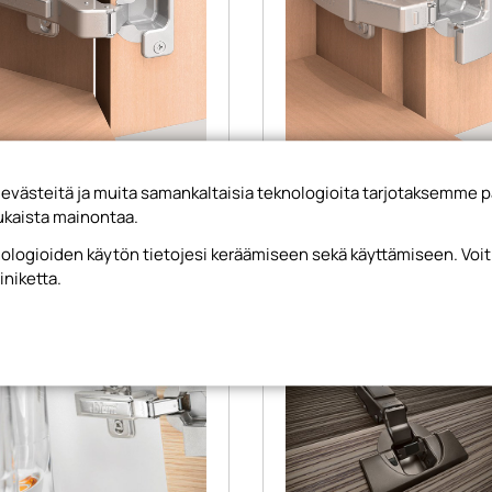
makaappi 45° saranat
Peitelevysaranat
steitä ja muita samankaltaisia teknologioita tarjotaksemme p
kaista mainontaa.
Tutustu valikoimaan
Tutustu valikoimaa
knologioiden käytön tietojesi keräämiseen sekä käyttämiseen. Vo
iniketta.