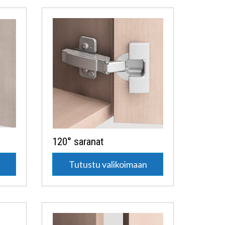
120° saranat
n
Tutustu valikoimaan