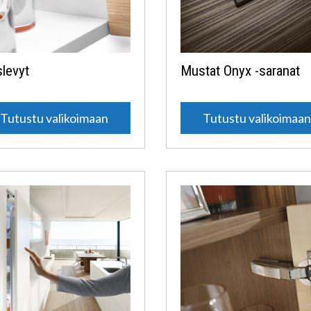
slevyt
Mustat Onyx -saranat
Tutustu valikoimaan
Tutustu valikoimaa