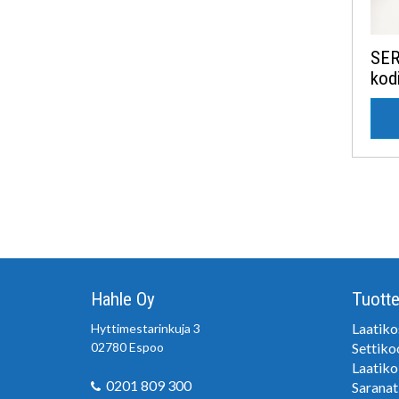
SER
kod
Hahle Oy
Tuotte
Laatiko
Hyttimestarinkuja 3
02780 Espoo
Settiko
Laatiko
0201 809 300
Saranat