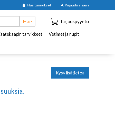
Tilaa tunnukset
Kirjaudu sisään
Hae
Tarjouspyyntö
aatekaapin tarvikkeet
Vetimet ja nupit
Kysy lisätietoa
isuuksia.