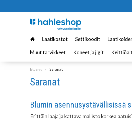
Laatikostot
Settikoodit
Laatikoide
Muut tarvikkeet
Koneet ja jigit
Keittiöal
Etusivu
Saranat
Saranat
Blumin asennusystävällisissä s
Erittäin laaja ja kattava mallisto korkealaa