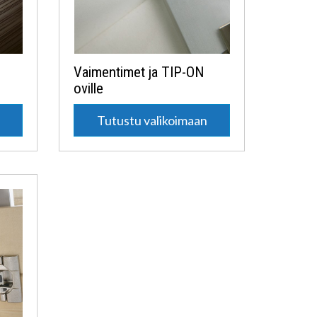
Vaimentimet ja TIP-ON
oville
n
Tutustu valikoimaan