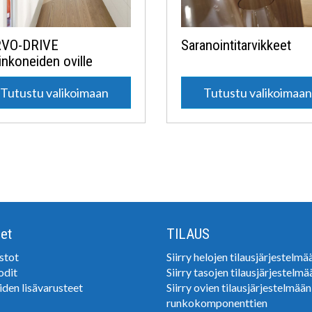
VO-DRIVE
Saranointitarvikkeet
inkoneiden oville
Tutustu valikoimaan
Tutustu valikoimaa
et
TILAUS
stot
Siirry helojen tilausjärjestelmä
odit
Siirry tasojen tilausjärjestelmä
iden lisävarusteet
Siirry ovien tilausjärjestelmään
runkokomponenttien