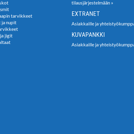
skot
tilausjärjestelmään »
smit
EXTRANET
apin tarvikkeet
 ja nupit
Asiakkaille ja yhteistyökumppa
rvikkeet
KUVAPANKKI
a jigit
altaat
Asiakkaille ja yhteistyökumppa