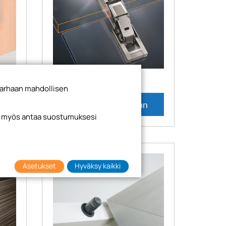
Erikoissaranat
arhaan mahdollisen
n
Tutustu valikoimaan
it myös antaa suostumuksesi
Asetukset
Hyväksy kaikki