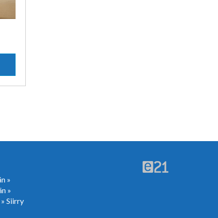
n
än »
än »
 »
Siirry