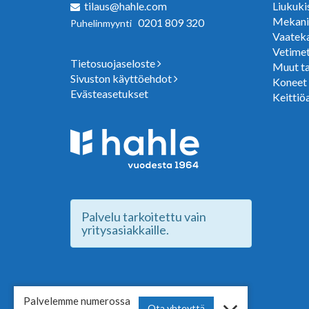
tilaus@hahle.com
Liukuki
Mekani
0201 809 320
Puhelinmyynti
Vaateka
Vetimet
Tietosuojaseloste
Muut ta
Sivuston käyttöehdot
Koneet j
Evästeasetukset
Keittiö
Palvelu tarkoitettu vain
yritysasiakkaille.
Palvelemme numerossa
Ota yhteyttä