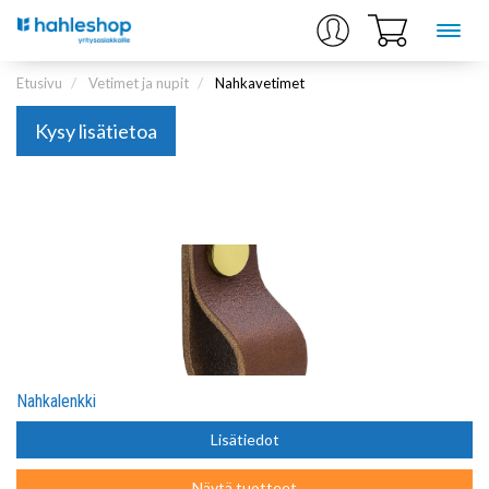
Etusivu
Vetimet ja nupit
Nahkavetimet
Kysy lisätietoa
Nahkalenkki
Lisätiedot
Näytä tuotteet