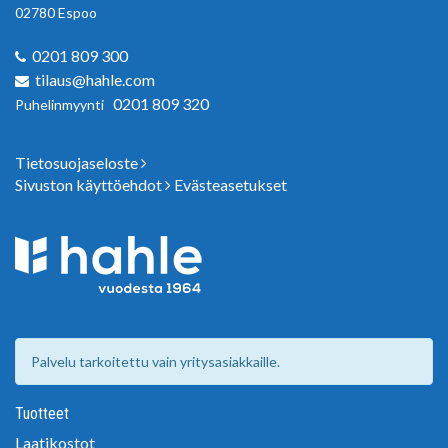
02780 Espoo
0201 809 300
tilaus@hahle.com
0201 809 320
Puhelinmyynti
Tietosuojaseloste
Sivuston käyttöehdot
Evästeasetukset
Palvelu tarkoitettu vain yritysasiakkaille.
Tuotteet
Laatikostot