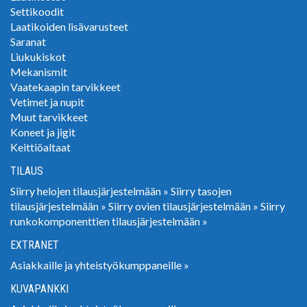
Settikoodit
Laatikoiden lisävarusteet
Saranat
Liukukiskot
Mekanismit
Vaatekaapin tarvikkeet
Vetimet ja nupit
Muut tarvikkeet
Koneet ja jigit
Keittiöaltaat
TILAUS
Siirry helojen tilausjärjestelmään »
Siirry tasojen
tilausjärjestelmään »
Siirry ovien tilausjärjestelmään »
Siirry
runkokomponenttien tilausjärjestelmään »
EXTRANET
Asiakkaille ja yhteistyökumppaneille »
KUVAPANKKI