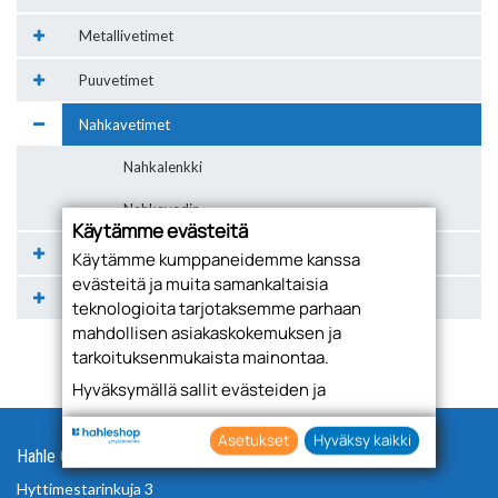
Metallivetimet
Puuvetimet
Nahkavetimet
Nahkalenkki
Nahkavedin
Käytämme evästeitä
Peilioven vetimet
Käytämme kumppaneidemme kanssa
evästeitä ja muita samankaltaisia
Nupit
teknologioita tarjotaksemme parhaan
mahdollisen asiakaskokemuksen ja
tarkoituksenmukaista mainontaa.
Hyväksymällä sallit evästeiden ja
teknologioiden käytön tietojesi keräämiseen
sekä käyttämiseen. Voit myös antaa
Asetukset
Hyväksy kaikki
Hahle Oy
suostumuksesi valikoiden klikkaamalla
“Asetukset” painiketta.
Hyttimestarinkuja 3