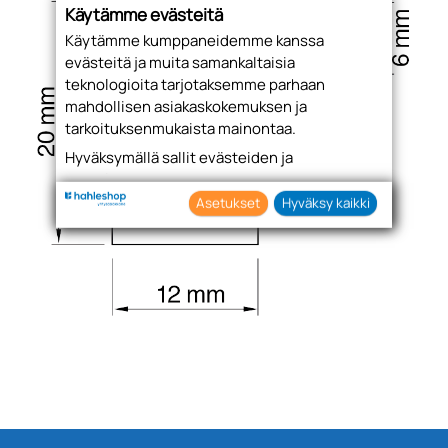
Käytämme evästeitä
Käytämme kumppaneidemme kanssa
evästeitä ja muita samankaltaisia
teknologioita tarjotaksemme parhaan
mahdollisen asiakaskokemuksen ja
tarkoituksenmukaista mainontaa.
Hyväksymällä sallit evästeiden ja
teknologioiden käytön tietojesi keräämiseen
sekä käyttämiseen. Voit myös antaa
Asetukset
Hyväksy kaikki
suostumuksesi valikoiden klikkaamalla
“Asetukset” painiketta.