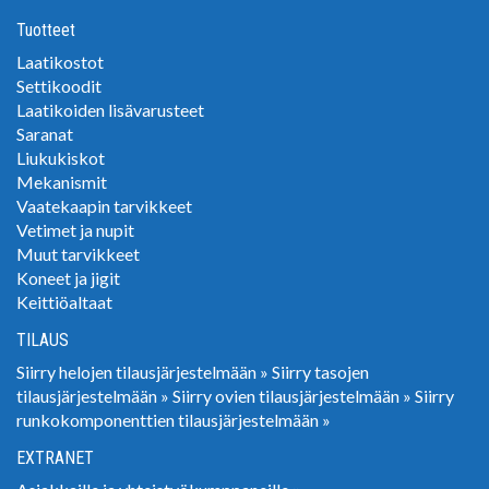
Tuotteet
Laatikostot
Settikoodit
Laatikoiden lisävarusteet
Saranat
Liukukiskot
Mekanismit
Vaatekaapin tarvikkeet
Vetimet ja nupit
Muut tarvikkeet
Koneet ja jigit
Keittiöaltaat
TILAUS
Siirry helojen tilausjärjestelmään »
Siirry tasojen
tilausjärjestelmään »
Siirry ovien tilausjärjestelmään »
Siirry
runkokomponenttien tilausjärjestelmään »
EXTRANET