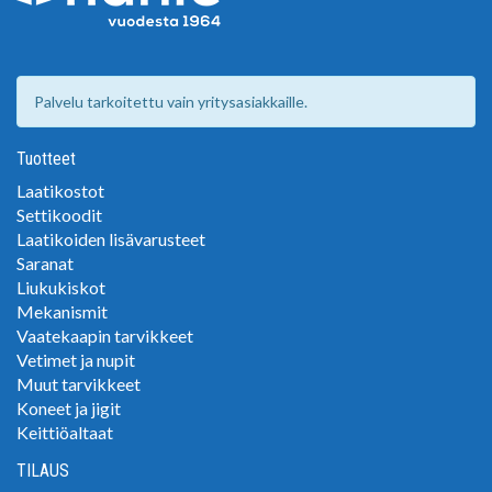
Palvelu tarkoitettu vain yritysasiakkaille.
Tuotteet
Laatikostot
Settikoodit
Laatikoiden lisävarusteet
Saranat
Liukukiskot
Mekanismit
Vaatekaapin tarvikkeet
Vetimet ja nupit
Muut tarvikkeet
Koneet ja jigit
Keittiöaltaat
TILAUS