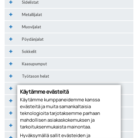
Sidelistat
Metallijalat
Muovijalat
Pöydänjalat
Sokkelit
Kaasupumput
Työtason helat
Pyörät
Käytämme evästeitä
Käytämme kumppaneidemme kanssa
Happy sinks tuotteet
evästeitä ja muita samankaltaisia
teknologioita tarjotaksemme parhaan
Allaskaapin tarvikkeet
mahdollisen asiakaskokemuksen ja
Pistorasiat
tarkoituksenmukaista mainontaa.
Hyväksymällä sallit evästeiden ja
Valot