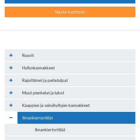
Näytä tuotteet
Ruuvit
Hyllynkannakkeet
Rajoittimet ja peitetulpat
Muut pienhelat ja lukot
Kaappien ja seinähyllyjen kannakkeet
Ilmankiertoritilät
Ilmankiertoritilät