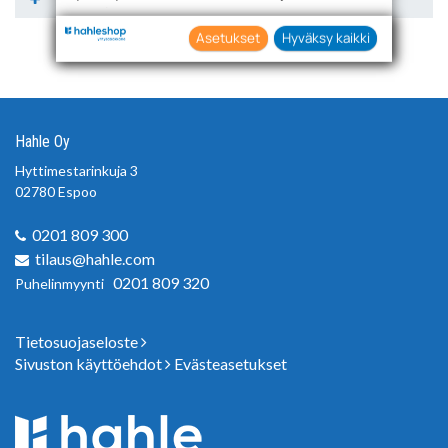
teknologioiden käytön tietojesi keräämiseen
sekä käyttämiseen. Voit myös antaa
Asetukset
Hyväksy kaikki
suostumuksesi valikoiden klikkaamalla
“Asetukset” painiketta.
Hahle Oy
Hyttimestarinkuja 3
02780 Espoo
0201 809 300
tilaus@hahle.com
0201 809 320
Puhelinmyynti
Tietosuojaseloste
Sivuston käyttöehdot
Evästeasetukset