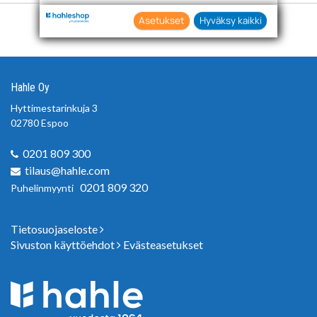
teknologioiden käytön tietojesi keräämiseen
sekä käyttämiseen. Voit myös antaa
Asetukset
Hyväksy kaikki
suostumuksesi valikoiden klikkaamalla
“Asetukset” painiketta.
Hahle Oy
Hyttimestarinkuja 3
02780 Espoo
0201 809 300
tilaus@hahle.com
0201 809 320
Puhelinmyynti
Tietosuojaseloste
Sivuston käyttöehdot
Evästeasetukset