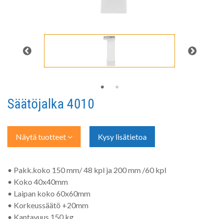
Säätöjalka 4010
Näytä tuotteet
Kysy lisätietoa
• Pakk.koko 150 mm/ 48 kpl ja 200 mm /60 kpl
• Koko 40x40mm
• Laipan koko 60x60mm
• Korkeussäätö +20mm
• Kantavuus 150 kg