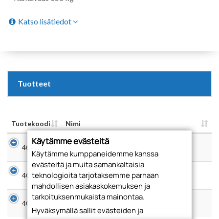
Katso lisätiedot
Tuotteet
Tuotekoodi
Nimi
Käytämme evästeitä
METALLIJALKA, 100 MM, ALUMIINI,
4010AL100
NELISKULMAINEN
Käytämme kumppaneidemme kanssa
evästeitä ja muita samankaltaisia
METALLIJALKA, 150 MM, ALUMIINI,
teknologioita tarjotaksemme parhaan
4010AL150
NELISKULMAINEN
mahdollisen asiakaskokemuksen ja
tarkoituksenmukaista mainontaa.
METALLIJALKA, 200 MM, ALUMIINI,
4010AL200
NELISKULMAINEN
Hyväksymällä sallit evästeiden ja