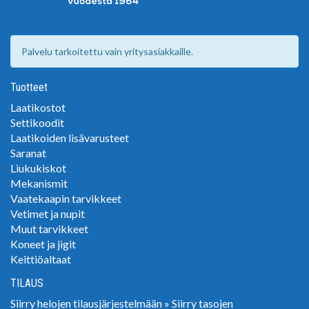
Palvelu tarkoitettu vain yritysasiakkaille.
Tuotteet
Laatikostot
Settikoodit
Laatikoiden lisävarusteet
Saranat
Liukukiskot
Mekanismit
Vaatekaapin tarvikkeet
Vetimet ja nupit
Muut tarvikkeet
Koneet ja jigit
Keittiöaltaat
TILAUS
Siirry helojen tilausjärjestelmään »
Siirry tasojen