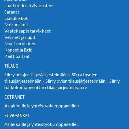
Laatikoiden lisävarusteet
Saranat
Liukukiskot
Mekanismit
Vaatekaapin tarvikkeet
Vetimet ja nupit
Muut tarvikkeet
Koneet ja jigit
Keittiöaltaat
TILAUS
Siirry helojen tilausjärjestelmään »
Siirry tasojen
tilausjärjestelmään »
Siirry ovien tilausjärjestelmään »
Siirry
runkokomponenttien tilausjärjestelmään »
EXTRANET
Asiakkaille ja yhteistyökumppaneille »
KUVAPANKKI
Asiakkaille ja yhteistyökumppaneille »