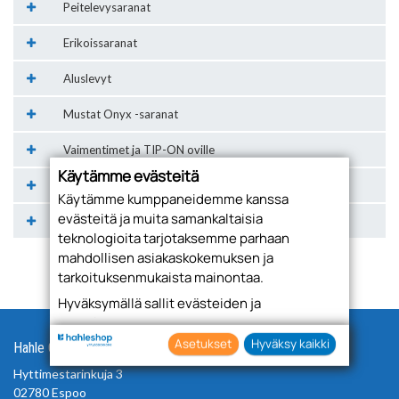
Peitelevysaranat
Erikoissaranat
Aluslevyt
Mustat Onyx -saranat
Vaimentimet ja TIP-ON oville
Käytämme evästeitä
SERVO-DRIVE kodinkoneiden oville
Käytämme kumppaneidemme kanssa
evästeitä ja muita samankaltaisia
Saranointitarvikkeet
teknologioita tarjotaksemme parhaan
mahdollisen asiakaskokemuksen ja
tarkoituksenmukaista mainontaa.
Hyväksymällä sallit evästeiden ja
teknologioiden käytön tietojesi keräämiseen
sekä käyttämiseen. Voit myös antaa
Asetukset
Hyväksy kaikki
Hahle Oy
suostumuksesi valikoiden klikkaamalla
Hyttimestarinkuja 3
“Asetukset” painiketta.
02780 Espoo