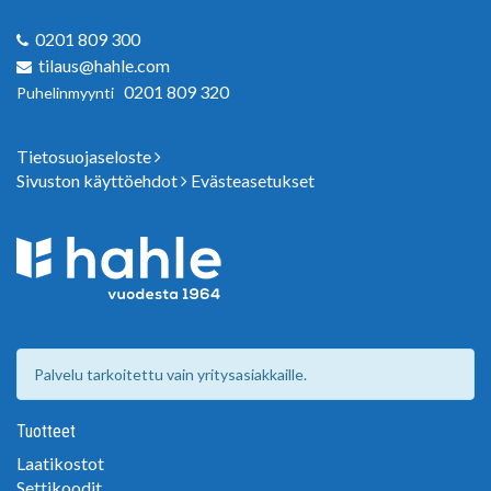
0201 809 300
tilaus@hahle.com
0201 809 320
Puhelinmyynti
Tietosuojaseloste
Sivuston käyttöehdot
Evästeasetukset
Palvelu tarkoitettu vain yritysasiakkaille.
Tuotteet
Laatikostot
Settikoodit