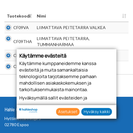
Tuotekoodi
Nimi
CF09VA
LIIMATTAVA PEITETARRA VALKEA
LIIMATTAVA PEITETARRA,
CF09THA
TUMMANHARMAA
Käytämme evästeitä
CF09HA
LIIMATTAVA PEITETARRA HARMAA
Käytämme kumppaneidemme kanssa
CF09MU
LIIMATTAVA PEITETARRA MUSTA
evästeitä ja muita samankaltaisia
teknologioita tarjotaksemme parhaan
mahdollisen asiakaskokemuksen ja
tarkoituksenmukaista mainontaa.
Hyväksymällä sallit evästeiden ja
teknologioiden käytön tietojesi keräämiseen
Hahle Oy
sekä käyttämiseen. Voit myös antaa
Asetukset
Hyväksy kaikki
suostumuksesi valikoiden klikkaamalla
Hyttimestarinkuja 3
“Asetukset” painiketta.
02780 Espoo