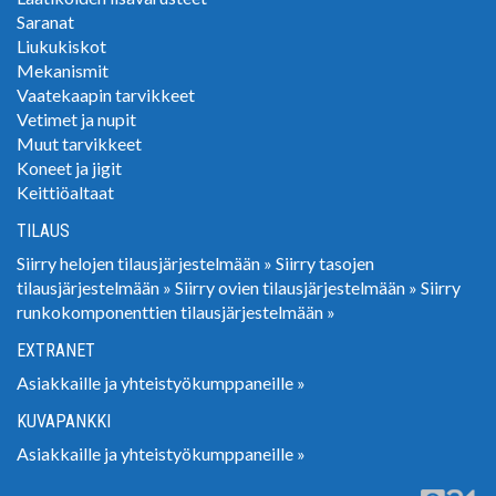
Saranat
Liukukiskot
Mekanismit
Vaatekaapin tarvikkeet
Vetimet ja nupit
Muut tarvikkeet
Koneet ja jigit
Keittiöaltaat
TILAUS
Siirry helojen tilausjärjestelmään »
Siirry tasojen
tilausjärjestelmään »
Siirry ovien tilausjärjestelmään »
Siirry
runkokomponenttien tilausjärjestelmään »
EXTRANET
Asiakkaille ja yhteistyökumppaneille »
KUVAPANKKI
Asiakkaille ja yhteistyökumppaneille »