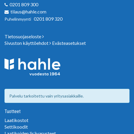
0201 809 300
tilaus@hahle.com
0201 809 320
Puhelinmyynti
Tietosuojaseloste
Sivuston käyttöehdot
Evästeasetukset
Palvelu tarkoitettu vain yritysasiakkaille.
Tuotteet
Laatikostot
Settikoodit
Laatikoiden lisävarusteet