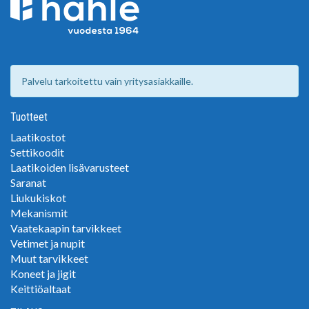
Palvelu tarkoitettu vain yritysasiakkaille.
Tuotteet
Laatikostot
Settikoodit
Laatikoiden lisävarusteet
Saranat
Liukukiskot
Mekanismit
Vaatekaapin tarvikkeet
Vetimet ja nupit
Muut tarvikkeet
Koneet ja jigit
Keittiöaltaat