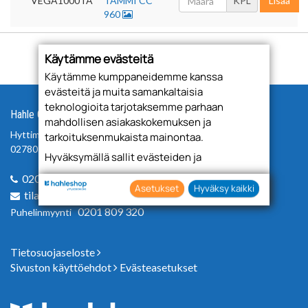
VEGA1000TA
TAMMI CC
KPL
Lisää
960
Käytämme evästeitä
Käytämme kumppaneidemme kanssa
evästeitä ja muita samankaltaisia
teknologioita tarjotaksemme parhaan
Hahle Oy
mahdollisen asiakaskokemuksen ja
Hyttimestarinkuja 3
tarkoituksenmukaista mainontaa.
02780 Espoo
Hyväksymällä sallit evästeiden ja
teknologioiden käytön tietojesi keräämiseen
0201 809 300
sekä käyttämiseen. Voit myös antaa
Asetukset
Hyväksy kaikki
tilaus@hahle.com
suostumuksesi valikoiden klikkaamalla
0201 809 320
Puhelinmyynti
“Asetukset” painiketta.
Tietosuojaseloste
Sivuston käyttöehdot
Evästeasetukset