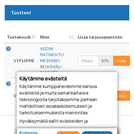
Tuotteet
Tuotekoodi
Nimi
Lisää tarjouspyyntöön
VEDIN
PATINOITU
V1916PME
MESSINKI,
KPL
Lisää
REIKÄVÄLI
96MM
Käytämme evästeitä
VEDIN
Käytämme kumppaneidemme kanssa
PATINOITU
evästeitä ja muita samankaltaisia
V1916PHO
HOPEA,
KPL
Lisää
teknologioita tarjotaksemme parhaan
REIKÄVÄLI
mahdollisen asiakaskokemuksen ja
96MM
tarkoituksenmukaista mainontaa.
Hyväksymällä sallit evästeiden ja
teknologioiden käytön tietojesi keräämiseen