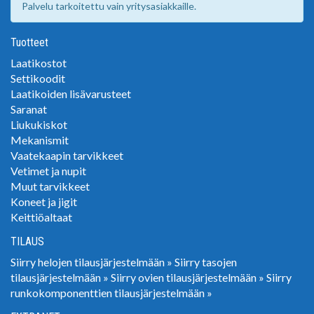
Palvelu tarkoitettu vain yritysasiakkaille.
Tuotteet
Laatikostot
Settikoodit
Laatikoiden lisävarusteet
Saranat
Liukukiskot
Mekanismit
Vaatekaapin tarvikkeet
Vetimet ja nupit
Muut tarvikkeet
Koneet ja jigit
Keittiöaltaat
TILAUS
Siirry helojen tilausjärjestelmään »
Siirry tasojen
tilausjärjestelmään »
Siirry ovien tilausjärjestelmään »
Siirry
runkokomponenttien tilausjärjestelmään »