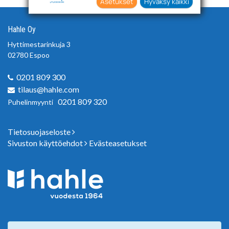
sekä käyttämiseen. Voit myös antaa
Asetukset
Hyväksy kaikki
suostumuksesi valikoiden klikkaamalla
“Asetukset” painiketta.
Hahle Oy
Hyttimestarinkuja 3
02780 Espoo
0201 809 300
tilaus@hahle.com
0201 809 320
Puhelinmyynti
Tietosuojaseloste
Sivuston käyttöehdot
Evästeasetukset