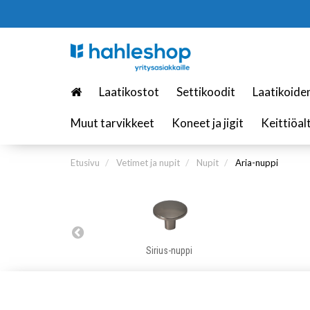
Laatikostot
Settikoodit
Laatikoide
Muut tarvikkeet
Koneet ja jigit
Keittiöal
Etusivu
Vetimet ja nupit
Nupit
Aria-nuppi
Sirius-nuppi