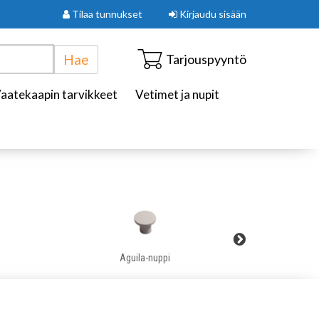
Tilaa tunnukset
Kirjaudu sisään
Hae
Tarjouspyyntö
aatekaapin tarvikkeet
Vetimet ja nupit
Aguila-nuppi