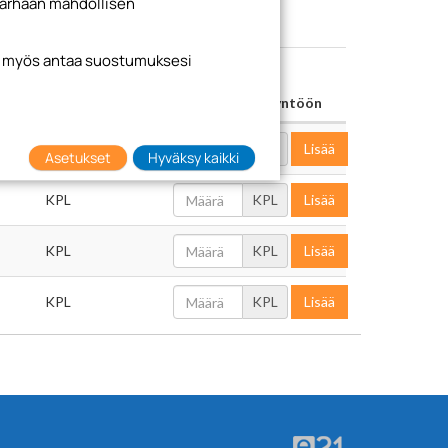
arhaan mahdollisen
it myös antaa suostumuksesi
Yksikkö
Lisää tarjouspyyntöön
KPL
KPL
Lisää
Asetukset
Hyväksy kaikki
KPL
KPL
Lisää
KPL
KPL
Lisää
KPL
KPL
Lisää