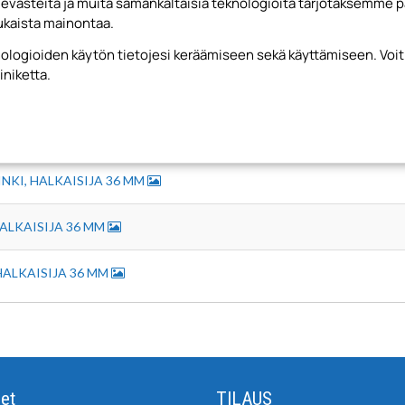
steitä ja muita samankaltaisia teknologioita tarjotaksemme p
kaista mainontaa.
knologioiden käytön tietojesi keräämiseen sekä käyttämiseen. Vo
iniketta.
I, HALKAISIJA 36 MM
NKI, HALKAISIJA 36 MM
ALKAISIJA 36 MM
HALKAISIJA 36 MM
et
TILAUS