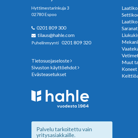
Laatiko
Hyttimestarinkuja 3
02780 Espoo
Settiko
Laatiko
0201 809 300
Saranat
tilaus@hahle.com
Liukuki
Mekani
0201 809 320
Puhelinmyynti
Vaateka
Vetimet
Tietosuojaseloste
Muut ta
Sivuston käyttöehdot
Koneet j
Evästeasetukset
Keittiö
Palvelu tarkoitettu vain
yritysasiakkaille.