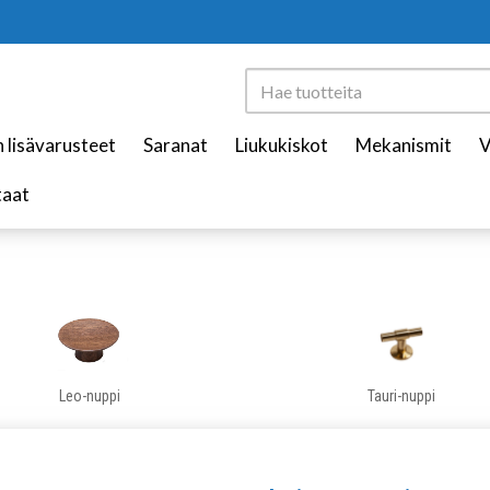
n lisävarusteet
Saranat
Liukukiskot
Mekanismit
V
taat
Leo-nuppi
Tauri-nuppi