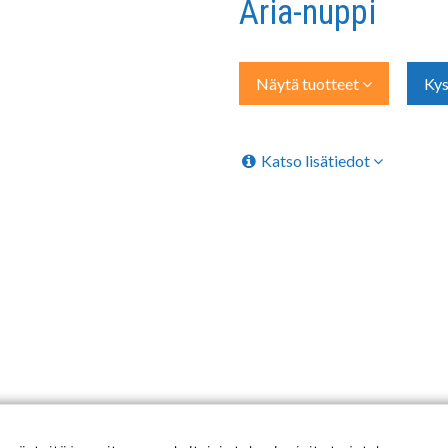
Aria-nuppi
Näytä tuotteet
Kys
Katso lisätiedot