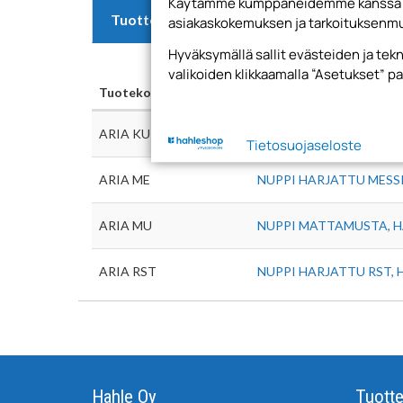
Käytämme kumppaneidemme kanssa evä
Tuotteet
asiakaskokemuksen ja tarkoituksenmu
Hyväksymällä sallit evästeiden ja te
valikoiden klikkaamalla “Asetukset” pa
Tuotekoodi
Nimi
ARIA KU
NUPPI HARJATTU KUPAR
Tietosuojaseloste
ARIA ME
NUPPI HARJATTU MESSI
ARIA MU
NUPPI MATTAMUSTA, H
ARIA RST
NUPPI HARJATTU RST, 
Hahle Oy
Tuotte