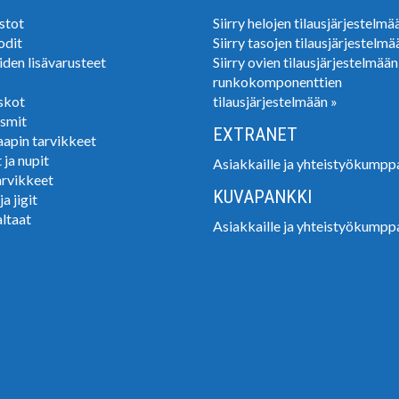
stot
Siirry helojen tilausjärjestelmä
odit
Siirry tasojen tilausjärjestelmä
iden lisävarusteet
Siirry ovien tilausjärjestelmään
runkokomponenttien
skot
tilausjärjestelmään »
smit
EXTRANET
apin tarvikkeet
 ja nupit
Asiakkaille ja yhteistyökumppa
rvikkeet
KUVAPANKKI
a jigit
altaat
Asiakkaille ja yhteistyökumppa