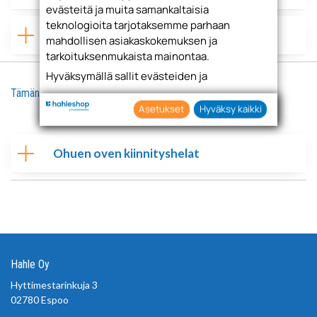
evästeitä ja muita samankaltaisia
teknologioita tarjotaksemme parhaan
AVENTOS-Teollisuuspakkaus
mahdollisen asiakaskokemuksen ja
tarkoituksenmukaista mainontaa.
Hyväksymällä sallit evästeiden ja
teknologioiden käytön tietojesi keräämiseen
Tämän tuotteen kanssa suosittelemme näitä tuotteita
sekä käyttämiseen. Voit myös antaa
Asetukset
Hyväksy kaikki
suostumuksesi valikoiden klikkaamalla
“Asetukset” painiketta.
Ohuen oven kiinnityshelat
Hahle Oy
Hyttimestarinkuja 3
02780 Espoo