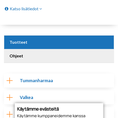
Katso lisätiedot
Tuotteet
Ohjeet
Tummanharmaa
Valkea
Käytämme evästeitä
AVENTOS HK-S-lisätarvikkeet
Käytämme kumppaneidemme kanssa