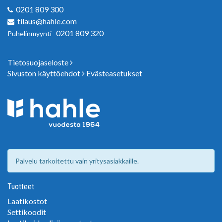
0201 809 300
tilaus@hahle.com
0201 809 320
Puhelinmyynti
Tietosuojaseloste
Sivuston käyttöehdot
Evästeasetukset
Palvelu tarkoitettu vain yritysasiakkaille.
Tuotteet
Laatikostot
Settikoodit