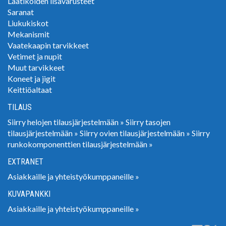
Laatikoiden lisävarusteet
Saranat
Liukukiskot
Mekanismit
Vaatekaapin tarvikkeet
Vetimet ja nupit
Muut tarvikkeet
Koneet ja jigit
Keittiöaltaat
TILAUS
Siirry helojen tilausjärjestelmään »
Siirry tasojen
tilausjärjestelmään »
Siirry ovien tilausjärjestelmään »
Siirry
runkokomponenttien tilausjärjestelmään »
EXTRANET
Asiakkaille ja yhteistyökumppaneille »
KUVAPANKKI
Asiakkaille ja yhteistyökumppaneille »