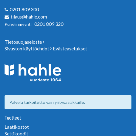
0201 809 300
tilaus@hahle.com
0201 809 320
Puhelinmyynti
Tietosuojaseloste
Sivuston käyttöehdot
Evästeasetukset
Palvelu tarkoitettu vain yritysasiakkaille.
Tuotteet
Laatikostot
Settikoodit