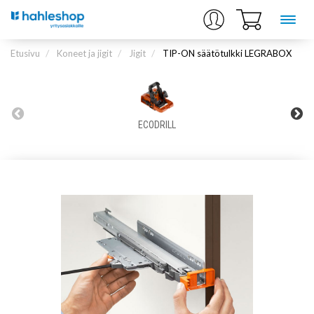
Etusivu
Koneet ja jigit
Jigit
TIP-ON säätötulkki LEGRABOX
ECODRILL