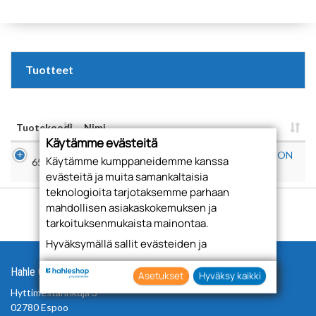
Tuotteet
Tuotekoodi
Nimi
Käytämme evästeitä
LEGRABOX/MOVENTO TIP-ON BLUMOTION
Käytämme kumppaneidemme kanssa
655631
SÄÄTÖTULKKI ETULEVYN RAOLLE
evästeitä ja muita samankaltaisia
teknologioita tarjotaksemme parhaan
mahdollisen asiakaskokemuksen ja
tarkoituksenmukaista mainontaa.
Hyväksymällä sallit evästeiden ja
teknologioiden käytön tietojesi keräämiseen
Hahle Oy
sekä käyttämiseen. Voit myös antaa
Asetukset
Hyväksy kaikki
suostumuksesi valikoiden klikkaamalla
Hyttimestarinkuja 3
“Asetukset” painiketta.
02780 Espoo