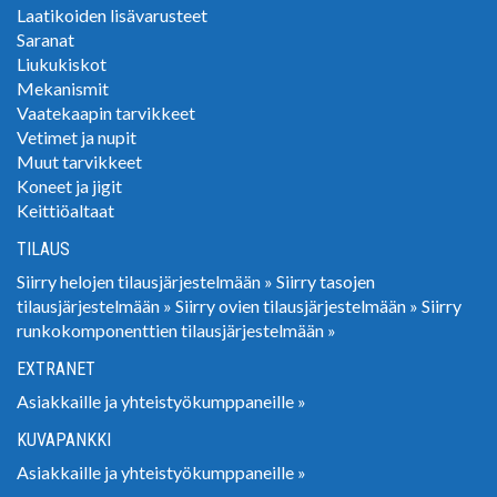
Laatikoiden lisävarusteet
Saranat
Liukukiskot
Mekanismit
Vaatekaapin tarvikkeet
Vetimet ja nupit
Muut tarvikkeet
Koneet ja jigit
Keittiöaltaat
TILAUS
Siirry helojen tilausjärjestelmään »
Siirry tasojen
tilausjärjestelmään »
Siirry ovien tilausjärjestelmään »
Siirry
runkokomponenttien tilausjärjestelmään »
EXTRANET
Asiakkaille ja yhteistyökumppaneille »
KUVAPANKKI
Asiakkaille ja yhteistyökumppaneille »