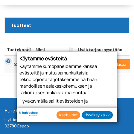
Tuotteet
Tuotekoodi
Nimi
Lisää tarjouspyyntöön
Käytämme evästeitä
YLEISPORAUSJIGI
651051
KPL
Lisää
Käytämme kumppaneidemme kanssa
evästeitä ja muita samankaltaisia
teknologioita tarjotaksemme parhaan
mahdollisen asiakaskokemuksen ja
tarkoituksenmukaista mainontaa.
Hyväksymällä sallit evästeiden ja
teknologioiden käytön tietojesi keräämiseen
Hahle Oy
sekä käyttämiseen. Voit myös antaa
Asetukset
Hyväksy kaikki
Hyttimestarinkuja 3
suostumuksesi valikoiden klikkaamalla
02780 Espoo
“Asetukset” painiketta.