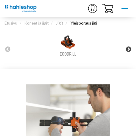
Etusivu
Koneet ja jigit
Jigit
Yleisporaus jigi
ECODRILL