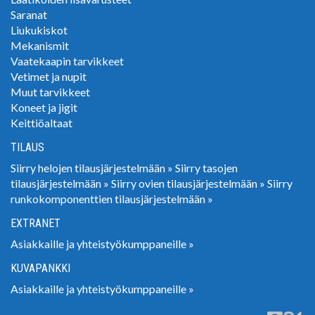
Saranat
Liukukiskot
Mekanismit
Vaatekaapin tarvikkeet
Vetimet ja nupit
Muut tarvikkeet
Koneet ja jigit
Keittiöaltaat
TILAUS
Siirry helojen tilausjärjestelmään »
Siirry tasojen
tilausjärjestelmään »
Siirry ovien tilausjärjestelmään »
Siirry
runkokomponenttien tilausjärjestelmään »
EXTRANET
Asiakkaille ja yhteistyökumppaneille »
KUVAPANKKI
Asiakkaille ja yhteistyökumppaneille »