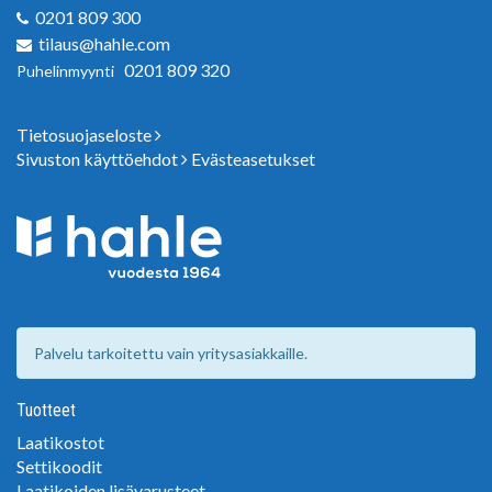
0201 809 300
tilaus@hahle.com
0201 809 320
Puhelinmyynti
Tietosuojaseloste
Sivuston käyttöehdot
Evästeasetukset
Palvelu tarkoitettu vain yritysasiakkaille.
Tuotteet
Laatikostot
Settikoodit
Laatikoiden lisävarusteet